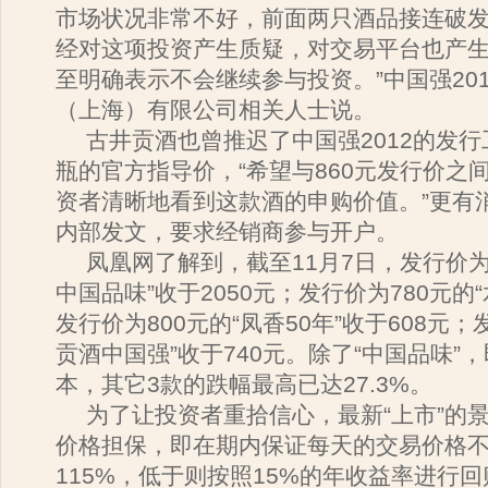
市场状况非常不好，前面两只酒品接连破
经对这项投资产生质疑，对交易平台也产
至明确表示不会继续参与投资。”中国强20
（上海）有限公司相关人士说。
古井贡酒也曾推迟了中国强2012的发行工
瓶的官方指导价，“希望与860元发行价之
资者清晰地看到这款酒的申购价值。”更有
内部发文，要求经销商参与开户。
凤凰网了解到，截至11月7日，发行价为15
中国品味”收于2050元；发行价为780元的“
发行价为800元的“凤香50年”收于608元；
贡酒中国强”收于740元。除了“中国品味”
本，其它3款的跌幅最高已达27.3%。
为了让投资者重拾信心，最新“上市”的
价格担保，即在期内保证每天的交易价格
115%，低于则按照15%的年收益率进行回