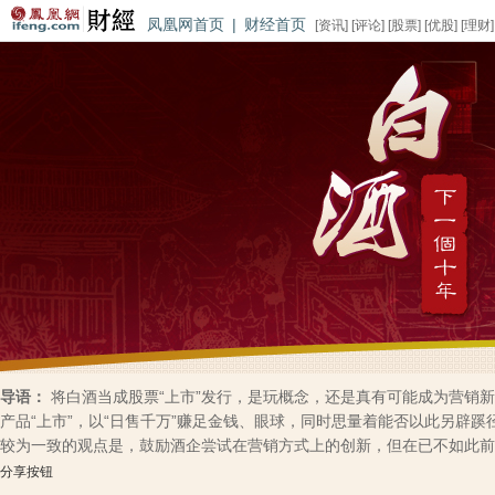
凤凰网首页
|
财经首页
[
资讯
] [
评论
] [
股票
] [
优股
] [
理财
]
导语：
将白酒当成股票“上市”发行，是玩概念，还是真有可能成为营销
产品“上市”，以“日售千万”赚足金钱、眼球，同时思量着能否以此另辟
较为一致的观点是，鼓励酒企尝试在营销方式上的创新，但在已不如此前
分享按钮