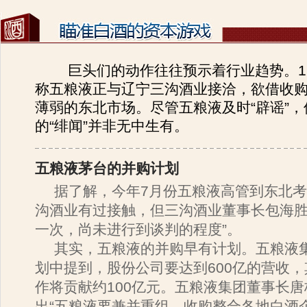
巨头们的动作往往预示着行业趋势。11
称五粮液正与辽宁三沟酒业接洽，欲借收
薄弱的东北市场。尽管五粮液及时“辟谣”
的“绯闻”并非无中生有。
五粮液茅台的并购计划
据了解，今年7月份五粮液高管到东北
沟酒业有过接触，但三沟酒业董事长包海胜
一次，尚未进行到谈判的程度”。
其实，五粮液的并购早有计划。五粮液集
划中提到，股份公司要达到600亿的营收
作将贡献约100亿元。五粮液集团董事长
出“五粮液要兼并重组、收购整合各地白酒