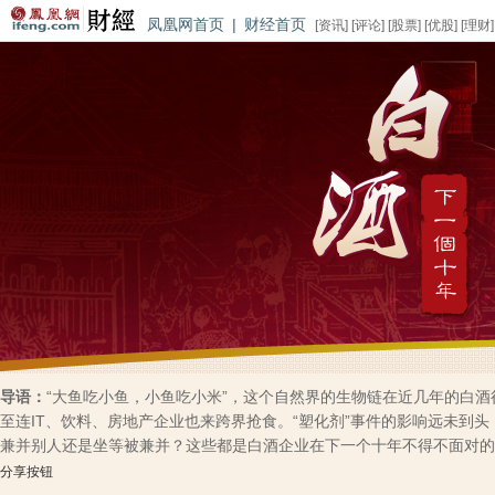
凤凰网首页
|
财经首页
[
资讯
] [
评论
] [
股票
] [
优股
] [
理财
]
导语：
“大鱼吃小鱼，小鱼吃小米”，这个自然界的生物链在近几年的白
至连IT、饮料、房地产企业也来跨界抢食。“塑化剂”事件的影响远未到
兼并别人还是坐等被兼并？这些都是白酒企业在下一个十年不得不面对的
分享按钮