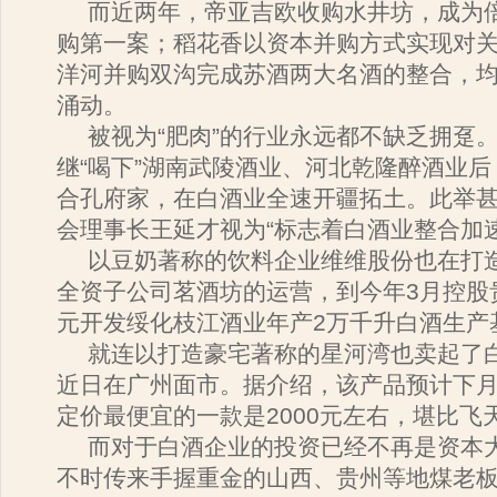
而近两年，帝亚吉欧收购水井坊，成为
购第一案；稻花香以资本并购方式实现对
洋河并购双沟完成苏酒两大名酒的整合，
涌动。
被视为“肥肉”的行业永远都不缺乏拥趸。
继“喝下”湖南武陵酒业、河北乾隆醉酒业后
合孔府家，在白酒业全速开疆拓土。此举
会理事长王延才视为“标志着白酒业整合加
以豆奶著称的饮料企业维维股份也在打
全资子公司茗酒坊的运营，到今年3月控股
元开发绥化枝江酒业年产2万千升白酒生产
就连以打造豪宅著称的星河湾也卖起了
近日在广州面市。据介绍，该产品预计下
定价最便宜的一款是2000元左右，堪比飞
而对于白酒企业的投资已经不再是资本
不时传来手握重金的山西、贵州等地煤老